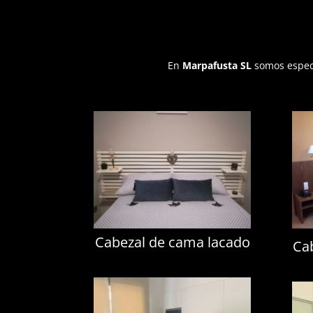
En
Marpafusta SL
somos especia
Cabezal de cama lacado
Ca